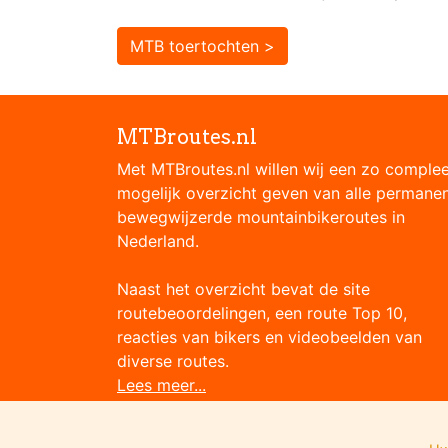
MTB toertochten >
MTBroutes.nl
Met MTBroutes.nl willen wij een zo comple
mogelijk overzicht geven van alle permane
bewegwijzerde mountainbikeroutes in
Nederland.
Naast het overzicht bevat de site
routebeoordelingen, een route Top 10,
reacties van bikers en videobeelden van
diverse routes.
Lees meer...