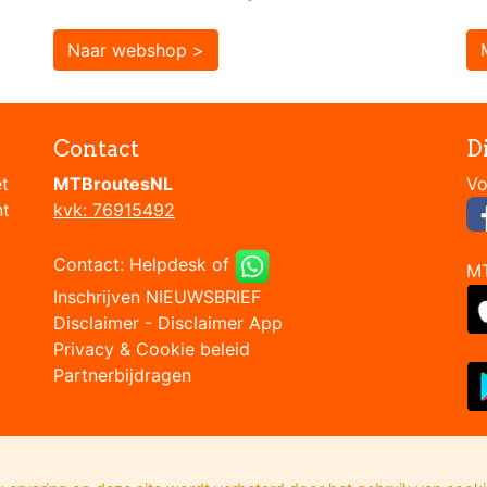
Naar webshop >
Contact
D
et
MTBroutesNL
nt
kvk: 76915492
Contact:
Helpdesk
of
M
Inschrijven NIEUWSBRIEF
Disclaimer
-
Disclaimer App
Privacy & Cookie beleid
Partnerbijdragen