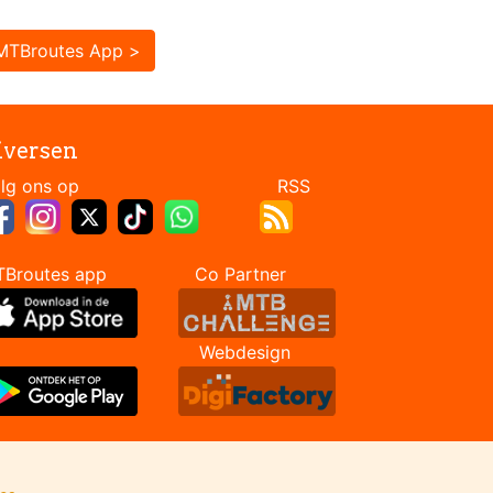
MTBroutes App >
iversen
Volg ons op RSS
TBroutes app Co Partner
Webdesign