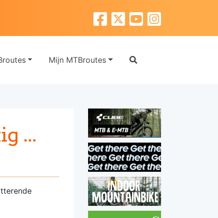
routes
Mijn MTBroutes
g ...
itterende