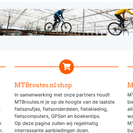
MTBroutes.nl shop
M
In samenwerking met onze partners houdt
MT
MTBroutes.nl je op de hoogte van de laatste
bi
t
fietssnufjes, fietsonderdelen, fietskleding,
al
fietscomputers, GPSen en boekentips.
wa
n
Op deze pagina zullen wij regelmatig
MT
n.
interressante aanbiedingen doen.
bu