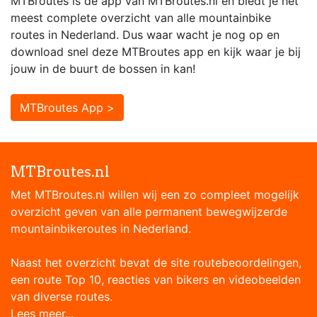
MTBroutes is dé app van MTBroutes.nl en biedt je het
meest complete overzicht van alle mountainbike
routes in Nederland. Dus waar wacht je nog op en
download snel deze MTBroutes app en kijk waar je bij
jouw in de buurt de bossen in kan!
MTBroutes App >
MTBroutes.nl
Met MTBroutes.nl willen wij een zo compleet mogelijk
overzicht geven van alle permanent bewegwijzerde
mountainbikeroutes in Nederland.
Naast het overzicht bevat de site routebeoordelingen,
een route Top 10, reacties van bikers en videobeelden
van diverse routes.
Lees meer...