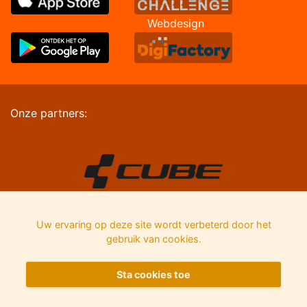
Webdesign
Onze partners:
Uw ervaring op deze site wordt verbeterd door het
gebruik van cookies.
Sta cookies toe