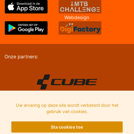
Webdesign
Onze partners:
Uw ervaring op deze site wordt verbeterd door het
gebruik van cookies.
Sta cookies toe