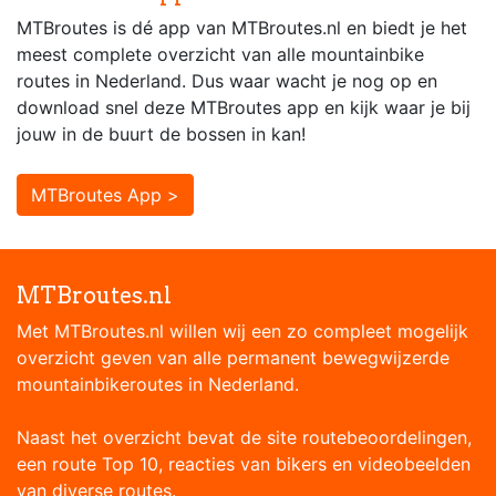
MTBroutes is dé app van MTBroutes.nl en biedt je het
meest complete overzicht van alle mountainbike
routes in Nederland. Dus waar wacht je nog op en
download snel deze MTBroutes app en kijk waar je bij
jouw in de buurt de bossen in kan!
MTBroutes App >
MTBroutes.nl
Met MTBroutes.nl willen wij een zo compleet mogelijk
overzicht geven van alle permanent bewegwijzerde
mountainbikeroutes in Nederland.
Naast het overzicht bevat de site routebeoordelingen,
een route Top 10, reacties van bikers en videobeelden
van diverse routes.