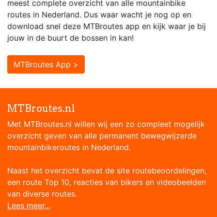
meest complete overzicht van alle mountainbike
routes in Nederland. Dus waar wacht je nog op en
download snel deze MTBroutes app en kijk waar je bij
jouw in de buurt de bossen in kan!
MTBroutes App >
MTBroutes.nl
Met MTBroutes.nl willen wij een zo compleet mogelijk
overzicht geven van alle permanent bewegwijzerde
mountainbikeroutes in Nederland.
Naast het overzicht bevat de site routebeoordelingen,
een route Top 10, reacties van bikers en videobeelden
van diverse routes.
Lees meer...