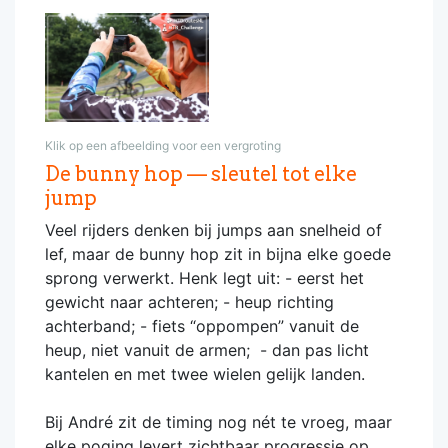
Klik op een afbeelding voor een vergroting
De bunny hop — sleutel tot elke
jump
Veel rijders denken bij jumps aan snelheid of
lef, maar de bunny hop zit in bijna elke goede
sprong verwerkt. Henk legt uit: - eerst het
gewicht naar achteren; - heup richting
achterband; - fiets “oppompen” vanuit de
heup, niet vanuit de armen; - dan pas licht
kantelen en met twee wielen gelijk landen.
Bij André zit de timing nog nét te vroeg, maar
elke poging levert zichtbaar progressie op.