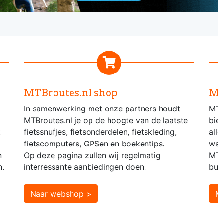
MTBroutes.nl shop
M
In samenwerking met onze partners houdt
MT
MTBroutes.nl je op de hoogte van de laatste
bi
t
fietssnufjes, fietsonderdelen, fietskleding,
al
fietscomputers, GPSen en boekentips.
wa
n
Op deze pagina zullen wij regelmatig
MT
n.
interressante aanbiedingen doen.
bu
Naar webshop >