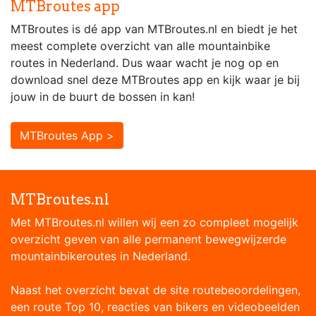
MTBroutes app
MTBroutes is dé app van MTBroutes.nl en biedt je het
meest complete overzicht van alle mountainbike
routes in Nederland. Dus waar wacht je nog op en
download snel deze MTBroutes app en kijk waar je bij
jouw in de buurt de bossen in kan!
MTBroutes App >
MTBroutes.nl
Met MTBroutes.nl willen wij een zo compleet mogelijk
overzicht geven van alle permanent bewegwijzerde
mountainbikeroutes in Nederland.
Naast het overzicht bevat de site routebeoordelingen,
een route Top 10, reacties van bikers en videobeelden