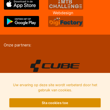
Webdesign
Onze partners:
Uw ervaring op deze site wordt verbeterd door het
gebruik van cookies.
Sta cookies toe