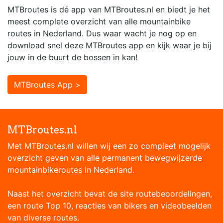
MTBroutes is dé app van MTBroutes.nl en biedt je het
meest complete overzicht van alle mountainbike
routes in Nederland. Dus waar wacht je nog op en
download snel deze MTBroutes app en kijk waar je bij
jouw in de buurt de bossen in kan!
MTBroutes App >
MTBroutes.nl
Met MTBroutes.nl willen wij een zo compleet mogelijk
overzicht geven van alle permanent bewegwijzerde
mountainbikeroutes in Nederland.
Naast het overzicht bevat de site routebeoordelingen,
een route Top 10, reacties van bikers en videobeelden
van diverse routes.