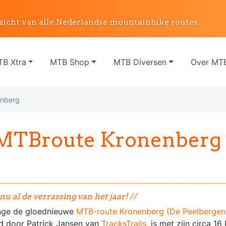
zicht van alle Nederlandse mountainbike routes
B Xtra
MTB Shop
MTB Diversen
Over MTB
enberg
 MTBroute Kronenberg
u al de verrassing van het jaar! //
lenge de gloednieuwe
MTB-route Kronenberg (De Peelbergen
d door Patrick Jansen van
TracksTrails
, is met zijn circa 16