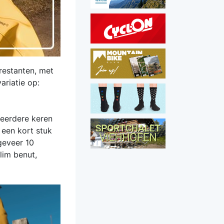
restanten, met
ariatie op:
 meerdere keren
een kort stuk
geveer 10
lim benut,