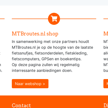
MTBroutes.nl shop
M
In samenwerking met onze partners houdt
MT
MTBroutes.nl je op de hoogte van de laatste
bi
t
fietssnufjes, fietsonderdelen, fietskleding,
al
fietscomputers, GPSen en boekentips.
wa
n
Op deze pagina zullen wij regelmatig
MT
n.
interressante aanbiedingen doen.
bu
Naar webshop >
Contact
D