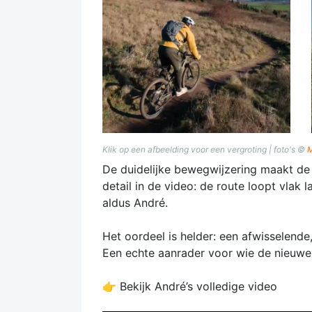
Klik op een afbeelding voor een vergroting | foto's ©
M
De duidelijke bewegwijzering maakt de 
detail in de video: de route loopt vlak
aldus André.
Het oordeel is helder: een afwisselend
Een echte aanrader voor wie de nieuwe
👉 Bekijk André’s volledige video