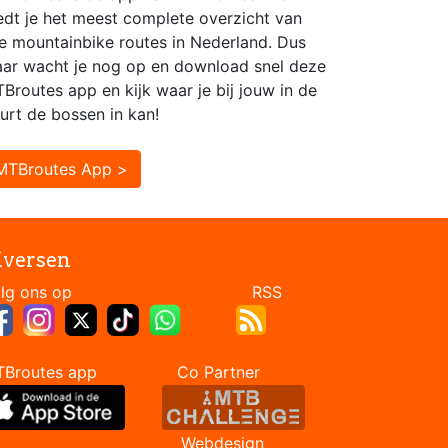
edt je het meest complete overzicht van
le mountainbike routes in Nederland. Dus
ar wacht je nog op en download snel deze
Broutes app en kijk waar je bij jouw in de
urt de bossen in kan!
MTBroutes App >
iversen
Volg ons op RSS
TBroutes app Co Partner
Webdesign