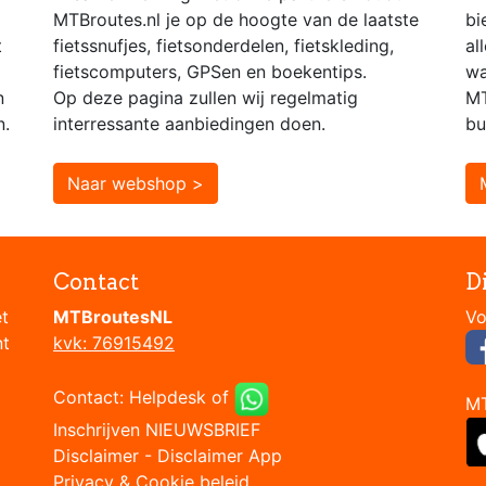
MTBroutes.nl je op de hoogte van de laatste
bi
t
fietssnufjes, fietsonderdelen, fietskleding,
al
fietscomputers, GPSen en boekentips.
wa
n
Op deze pagina zullen wij regelmatig
MT
n.
interressante aanbiedingen doen.
bu
Naar webshop >
Contact
D
et
MTBroutesNL
nt
kvk: 76915492
Contact:
Helpdesk
of
M
Inschrijven NIEUWSBRIEF
Disclaimer
-
Disclaimer App
Privacy & Cookie beleid