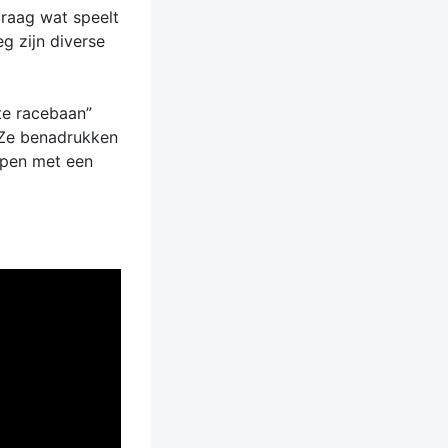
graag wat speelt
g zijn diverse
te racebaan”
 Ze benadrukken
elpen met een