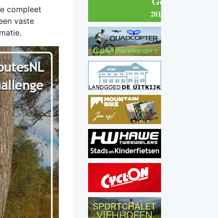
 de compleet
 een vaste
matie.