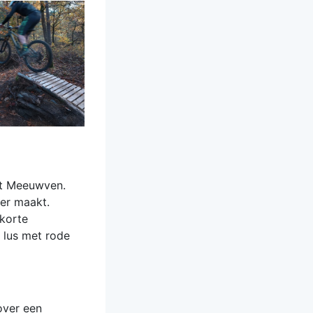
et Meeuwven.
der maakt.
 korte
e lus met rode
 over een