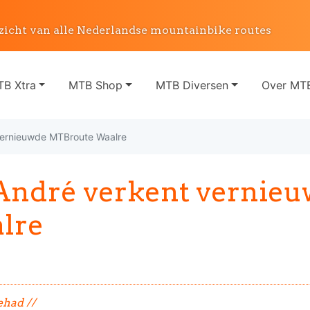
zicht van alle Nederlandse mountainbike routes
B Xtra
MTB Shop
MTB Diversen
Over MTB
vernieuwde MTBroute Waalre
 André verkent vernie
lre
ehad //