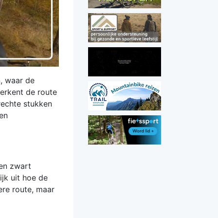
, waar de
herkent de route
rechte stukken
een
een zwart
jk uit hoe de
ere route, maar