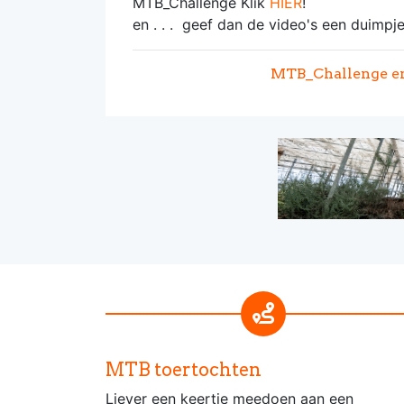
MTB_Challenge Klik
HIER
!
en . . . geef dan de video's een duimpje
MTB_Challenge en 
MTB toertochten
Liever een keertje meedoen aan een