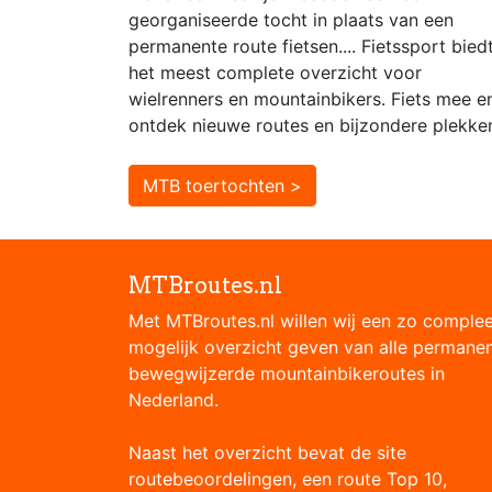
georganiseerde tocht in plaats van een
permanente route fietsen.... Fietssport bied
het meest complete overzicht voor
wielrenners en mountainbikers. Fiets mee e
ontdek nieuwe routes en bijzondere plekke
MTB toertochten >
MTBroutes.nl
Met MTBroutes.nl willen wij een zo comple
mogelijk overzicht geven van alle permane
bewegwijzerde mountainbikeroutes in
Nederland.
Naast het overzicht bevat de site
routebeoordelingen, een route Top 10,