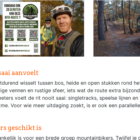
saai aanvoelt
durend wisselt tussen bos, heide en open stukken rond h
ge vennen en rustige sfeer, iets wat de route extra bijzon
rs voelt de rit nooit saai: singletracks, speelse lijnen en
me. Voor wie meer uitdaging zoekt, is er ook een parallell
rs geschikt is
ankelijk is voor een brede groep mountainbikers. Twijfel je