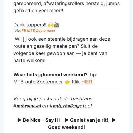
gerepareerd, afwateringsrollers hersteld, jumps
gefixed en veel meer!!
Dank toppers!! 🙌🚵‍♂️
foto:
FB MTB Zoetermeer
Wil jij ook een steentje bijdragen aan deze
route en gezellig meehelpen? Sluit de
volgende keer gewoon aan — je bent van
harte welkom!
Waar fiets jij komend weekend?
Tip:
MTBroute Zoetermeer 👉 Klik
HIER
𝘝𝘰𝘦𝘨 𝘣𝘪𝘫 𝘫𝘦 𝘱𝘰𝘴𝘵𝘴 𝘰𝘰𝘬 𝘥𝘦 𝘩𝘢𝘴𝘩𝘵𝘢𝘨𝘴:
#𝐦𝐭𝐛𝐫𝐨𝐮𝐭𝐞𝐬𝐧𝐥 𝘦𝘯 #𝐦𝐭𝐛_𝐜𝐡𝐚𝐥𝐥𝐞𝐧𝐠𝐞 𝘵𝘰𝘦!
► Be Nice - Say Hi ► Geniet van je rit! ►
Goed weekend!