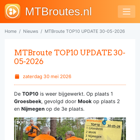
MTBroutes.nl
Home
Nieuws
MTBroute TOP10 UPDATE 30-05-2026
MTBroute TOP10 UPDATE 30-
05-2026
zaterdag 30 mei 2026
De
TOP10
is weer bijgewerkt. Op plaats 1
Groesbeek
, gevolgd door
Mook
op plaats 2
en
Nijmegen
op de 3e plaats.