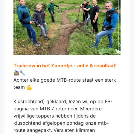
Trailcrew in het Zonnetje - actie & resultaat!
🚵‍♀️🔧
Achter elke goede MTB-route staat een sterk
team 💪
Klus(ochtend) geklaard, lezen wij op de FB-
pagina van MTB Zoetermeer. Meerdere
vrijwillige toppers hebben tijdens de
klusochtend afgelopen zondag onze mtb-
route aangepakt. Versleten klimmen