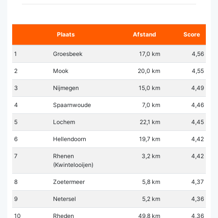
Plaats
Afstand
Score
1
Groesbeek
17,0 km
4,56
2
Mook
20,0 km
4,55
3
Nijmegen
15,0 km
4,49
4
Spaarnwoude
7,0 km
4,46
5
Lochem
22,1 km
4,45
6
Hellendoorn
19,7 km
4,42
7
Rhenen
3,2 km
4,42
(Kwintelooijen)
8
Zoetermeer
5,8 km
4,37
9
Netersel
5,2 km
4,36
10
Rheden
49,8 km
4,36