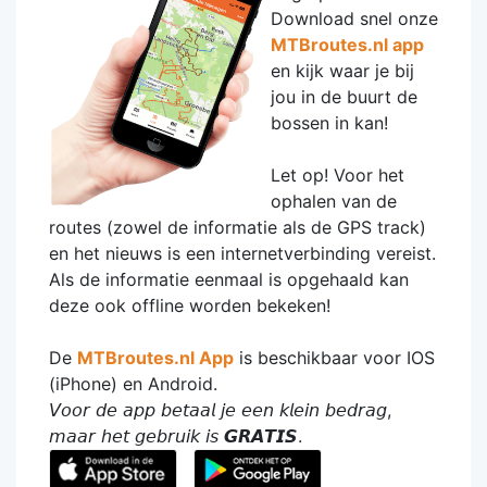
Download snel onze
MTBroutes.nl app
en kijk waar je bij
jou in de buurt de
bossen in kan!
Let op! Voor het
ophalen van de
routes (zowel de informatie als de GPS track)
en het nieuws is een internetverbinding vereist.
Als de informatie eenmaal is opgehaald kan
deze ook offline worden bekeken!
De
MTBroutes.nl App
is beschikbaar voor IOS
(iPhone) en Android.
𝘝𝘰𝘰𝘳 𝘥𝘦 𝘢𝘱𝘱 𝘣𝘦𝘵𝘢𝘢𝘭 𝘫𝘦 𝘦𝘦𝘯 𝘬𝘭𝘦𝘪𝘯 𝘣𝘦𝘥𝘳𝘢𝘨,
𝘮𝘢𝘢𝘳 𝘩𝘦𝘵 𝘨𝘦𝘣𝘳𝘶𝘪𝘬 𝘪𝘴 𝙂𝙍𝘼𝙏𝙄𝙎.