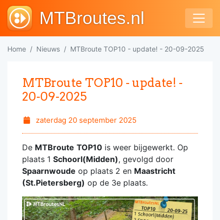
MTBroutes.nl
Home
Nieuws
MTBroute TOP10 - update! - 20-09-2025
MTBroute TOP10 - update! -
20-09-2025
zaterdag 20 september 2025
De
MTBroute
TOP10
is weer bijgewerkt. Op
plaats 1
Schoorl(Midden)
, gevolgd door
Spaarnwoude
op plaats 2 en
Maastricht
(St.Pietersberg)
op de 3e plaats.