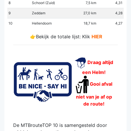
8
Schoorl (Zuid)
7,5 km
4,31
9
Zeddam
27,0 km
4,28
10
Hellendoorn
18,7 km
4,27
👉Bekijk de totale lijst: Klik
HIER
Draag altijd
een Helm!
Gooi afval
niet van je af op
de route!
De MTBrouteTOP 10 is samengesteld door