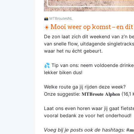
📸
MTBroutesNL
☀️ Mooi weer op komst – en dit 
De zon laat zich dit weekend van z’n be
van snelle flow, uitdagende singletrac
waar het nu écht gebeurt.
💦 Tip van ons: neem voldoende drinken
lekker biken dus!
Welke route ga jij rijden deze week?
Onze suggestie: 𝐌𝐓𝐁𝐫𝐨𝐮𝐭𝐞 𝐀𝐥𝐩𝐡𝐞𝐧 (1
Laat ons even horen waar jij gaat fietst
vooral bedank ze voor het onderhoud!
𝘝𝘰𝘦𝘨 𝘣𝘪𝘫 𝘫𝘦 𝘱𝘰𝘴𝘵𝘴 𝘰𝘰𝘬 𝘥𝘦 𝘩𝘢𝘴𝘩𝘵𝘢𝘨𝘴: #𝐦𝐭𝐛