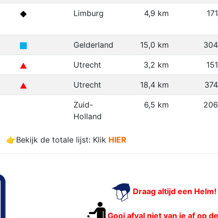
Limburg
4,9 km
17
Gelderland
15,0 km
304
Utrecht
3,2 km
15
Utrecht
18,4 km
37
Zuid-
6,5 km
206
Holland
👉Bekijk de totale lijst: Klik
HIER
Draag altijd een Helm!
Gooi afval niet van je af op d