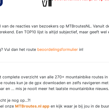
 van de reacties van bezoekers op MTBroutesNL. Vanuit de
kend. Een TOP10 lijst is altijd subjectief, maar geeft wel
g? Vul dan het route
beoordelingsformulier
in!
st complete overzicht van alle 270+ mountainbike routes in
 de routes kun je de gpx downloaden en zelfs navigeren me
baar en … mis je nooit meer het laatste mountainbike nieuws.
ht je nog op...?!
nel onze
MTBroutes.nl app
en kijk waar je bij jou in de buu