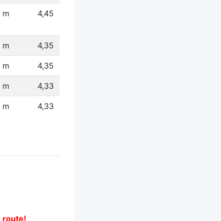
1 m
4,45
 m
4,35
1 m
4,35
4 m
4,33
 m
4,33
e route!