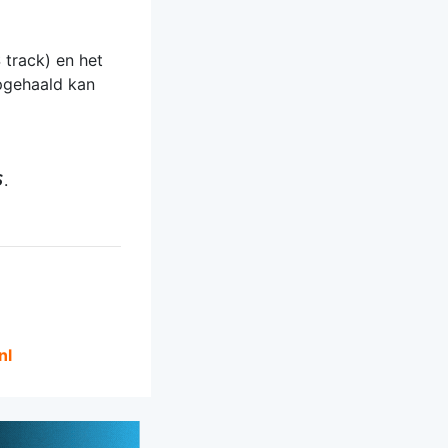
 track) en het
opgehaald kan
.
nl