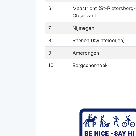
6
Maastricht (St-Pietersberg-
Observant)
7
Nijmegen
8
Rhenen (Kwintelooijen)
9
Amerongen
10
Bergschenhoek