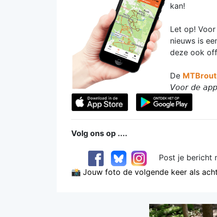
kan!
Let op! Voor
nieuws is ee
deze ook of
De
MTBrout
𝘝𝘰𝘰𝘳 𝘥𝘦 𝘢𝘱𝘱 
Volg ons op ....
Post je bericht 
📸
Jouw foto de volgende keer als ach