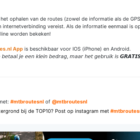
 het ophalen van de routes (zowel de informatie als de GPS
n internetverbinding vereist. Als de informatie eenmaal is 
fline worden bekeken!
es.nl App
is beschikbaar voor IOS (iPhone) en Android.
𝘣𝘦𝘵𝘢𝘢𝘭 𝘫𝘦 𝘦𝘦𝘯 𝘬𝘭𝘦𝘪𝘯 𝘣𝘦𝘥𝘳𝘢𝘨, 𝘮𝘢𝘢𝘳 𝘩𝘦𝘵 𝘨𝘦𝘣𝘳𝘶𝘪𝘬 𝘪𝘴 𝙂𝙍𝘼𝙏𝙄
met:
#mtbroutesnl
of
@mtbroutesnl
tergrond bij de TOP10? Post op instagram met
#mtbroutes