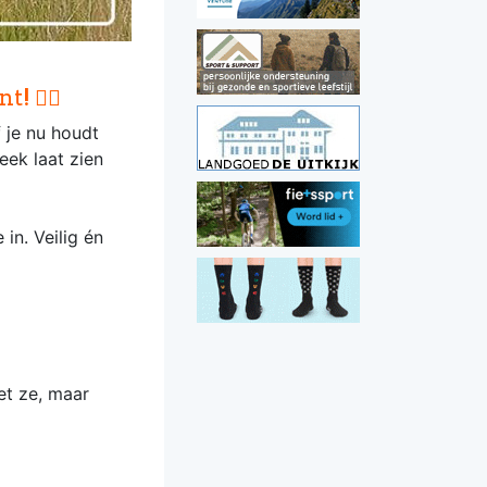
 🚵‍♂️
f je nu houdt
eek laat zien
in. Veilig én
et ze, maar