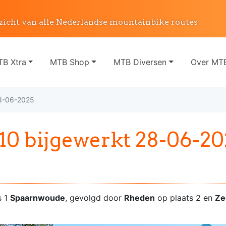
zicht van alle Nederlandse mountainbike routes
B Xtra
MTB Shop
MTB Diversen
Over MTB
28-06-2025
0 bijgewerkt 28-06-20
s 1
Spaarnwoude
, gevolgd door
Rheden
op plaats 2 en
Z