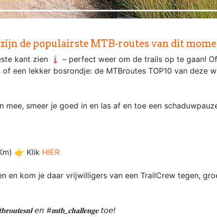
zijn de populairste MTB-routes van dit moment!
ste kant zien 🌡️ – perfect weer om de trails op te gaan! O
ks of een lekker bosrondje: de MTBroutes TOP10 van deze w
 mee, smeer je goed in en las af en toe een schaduwpauze 
6,1 Km) 👉 Klik
HIER
en en kom je daar vrijwilligers van een TrailCrew tegen, gro
𝐫𝐨𝐮𝐭𝐞𝐬𝐧𝐥 𝘦𝘯 #𝐦𝐭𝐛_𝐜𝐡𝐚𝐥𝐥𝐞𝐧𝐠𝐞 𝘵𝘰𝘦!