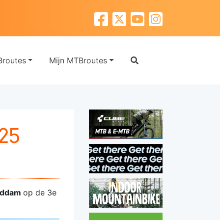
routes
Mijn MTBroutes
25
eddam
op de 3e