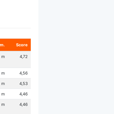
m.
Score
9 m
4,72
6 m
4,56
 m
4,53
 m
4,46
2 m
4,46