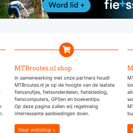
MTBroutes.nl shop
M
In samenwerking met onze partners houdt
MT
MTBroutes.nl je op de hoogte van de laatste
bi
t
fietssnufjes, fietsonderdelen, fietskleding,
al
fietscomputers, GPSen en boekentips.
wa
n
Op deze pagina zullen wij regelmatig
MT
n.
interressante aanbiedingen doen.
bu
Naar webshop >