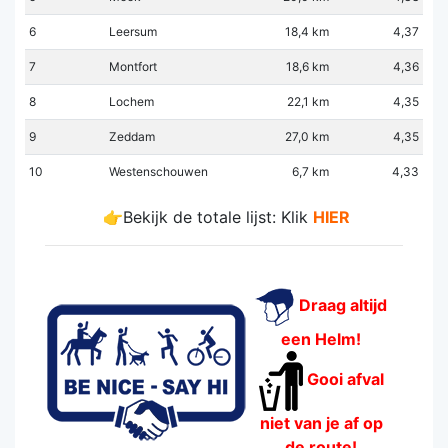
6
Leersum
18,4 km
4,37
7
Montfort
18,6 km
4,36
8
Lochem
22,1 km
4,35
9
Zeddam
27,0 km
4,35
10
Westenschouwen
6,7 km
4,33
👉Bekijk de totale lijst: Klik
HIER
Draag altijd
een Helm!
Gooi afval
niet van je af op
de route!