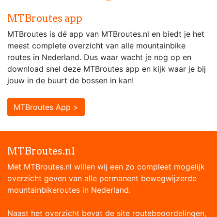
MTBroutes app
MTBroutes is dé app van MTBroutes.nl en biedt je het
meest complete overzicht van alle mountainbike
routes in Nederland. Dus waar wacht je nog op en
download snel deze MTBroutes app en kijk waar je bij
jouw in de buurt de bossen in kan!
MTBroutes App >
MTBroutes.nl
Met MTBroutes.nl willen wij een zo compleet mogelijk
overzicht geven van alle permanent bewegwijzerde
mountainbikeroutes in Nederland.
Naast het overzicht bevat de site routebeoordelingen,