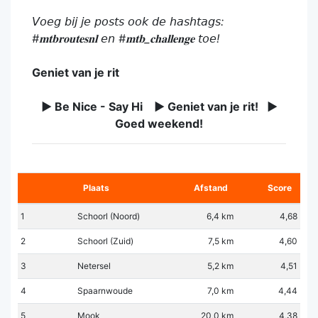
𝘝𝘰𝘦𝘨 𝘣𝘪𝘫 𝘫𝘦 𝘱𝘰𝘴𝘵𝘴 𝘰𝘰𝘬 𝘥𝘦 𝘩𝘢𝘴𝘩𝘵𝘢𝘨𝘴:
#𝐦𝐭𝐛𝐫𝐨𝐮𝐭𝐞𝐬𝐧𝐥 𝘦𝘯 #𝐦𝐭𝐛_𝐜𝐡𝐚𝐥𝐥𝐞𝐧𝐠𝐞 𝘵𝘰𝘦!
Geniet van je rit
► Be Nice - Say Hi ► Geniet van je rit! ►
Goed weekend!
Plaats
Afstand
Score
1
Schoorl (Noord)
6,4 km
4,68
2
Schoorl (Zuid)
7,5 km
4,60
3
Netersel
5,2 km
4,51
4
Spaarnwoude
7,0 km
4,44
5
Mook
20,0 km
4,38