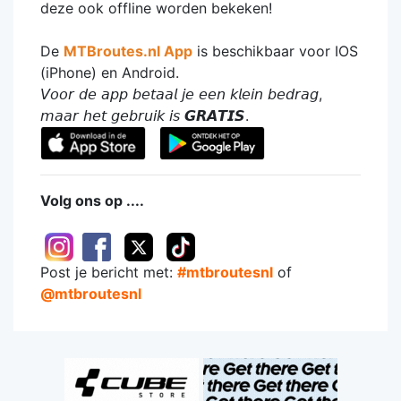
deze ook offline worden bekeken!
De
MTBroutes.nl App
is beschikbaar voor IOS
(iPhone) en Android.
𝘝𝘰𝘰𝘳 𝘥𝘦 𝘢𝘱𝘱 𝘣𝘦𝘵𝘢𝘢𝘭 𝘫𝘦 𝘦𝘦𝘯 𝘬𝘭𝘦𝘪𝘯 𝘣𝘦𝘥𝘳𝘢𝘨,
𝘮𝘢𝘢𝘳 𝘩𝘦𝘵 𝘨𝘦𝘣𝘳𝘶𝘪𝘬 𝘪𝘴 𝙂𝙍𝘼𝙏𝙄𝙎.
Volg ons op ....
Post je bericht met:
#mtbroutesnl
of
@mtbroutesnl