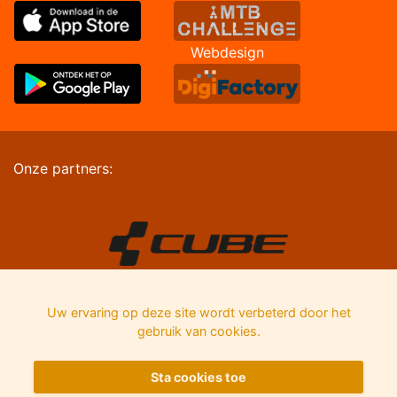
Webdesign
Onze partners:
Uw ervaring op deze site wordt verbeterd door het
gebruik van cookies.
Sta cookies toe