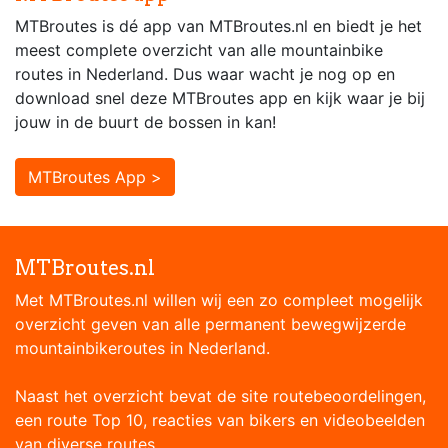
MTBroutes is dé app van MTBroutes.nl en biedt je het
meest complete overzicht van alle mountainbike
routes in Nederland. Dus waar wacht je nog op en
download snel deze MTBroutes app en kijk waar je bij
jouw in de buurt de bossen in kan!
MTBroutes App >
MTBroutes.nl
Met MTBroutes.nl willen wij een zo compleet mogelijk
overzicht geven van alle permanent bewegwijzerde
mountainbikeroutes in Nederland.
Naast het overzicht bevat de site routebeoordelingen,
een route Top 10, reacties van bikers en videobeelden
van diverse routes.