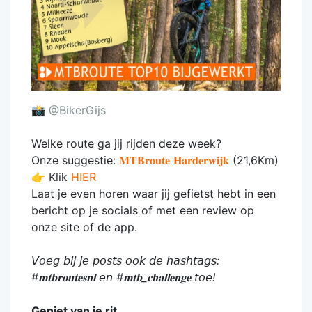
📸
@BikerGijs
Welke route ga jij rijden deze week?
Onze suggestie:
𝐌𝐓𝐁𝐫𝐨𝐮𝐭𝐞 𝐇𝐚𝐫𝐝𝐞𝐫𝐰𝐢𝐣𝐤
(21,6Km)
👉 Klik
HIER
Laat je even horen waar jij gefietst hebt in een
bericht op je socials of met een review op
onze site of de app.
𝘝𝘰𝘦𝘨 𝘣𝘪𝘫 𝘫𝘦 𝘱𝘰𝘴𝘵𝘴 𝘰𝘰𝘬 𝘥𝘦 𝘩𝘢𝘴𝘩𝘵𝘢𝘨𝘴:
#𝐦𝐭𝐛𝐫𝐨𝐮𝐭𝐞𝐬𝐧𝐥 𝘦𝘯 #𝐦𝐭𝐛_𝐜𝐡𝐚𝐥𝐥𝐞𝐧𝐠𝐞 𝘵𝘰𝘦!
Geniet van je rit