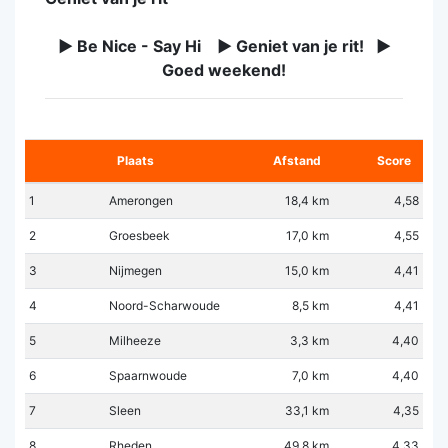
► Be Nice - Say Hi ► Geniet van je rit! ►
Goed weekend!
Plaats
Afstand
Score
1
Amerongen
18,4 km
4,58
2
Groesbeek
17,0 km
4,55
3
Nijmegen
15,0 km
4,41
4
Noord-Scharwoude
8,5 km
4,41
5
Milheeze
3,3 km
4,40
6
Spaarnwoude
7,0 km
4,40
7
Sleen
33,1 km
4,35
8
Rheden
49,8 km
4,33