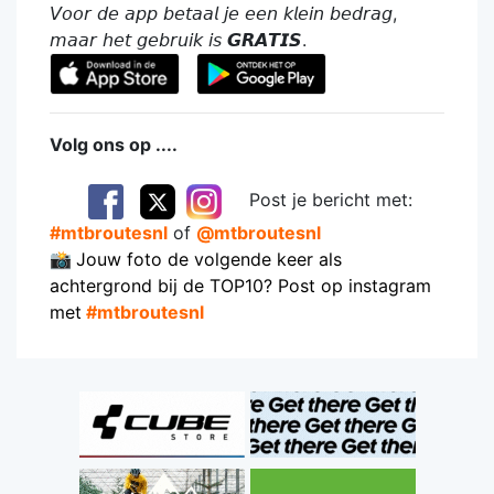
𝘝𝘰𝘰𝘳 𝘥𝘦 𝘢𝘱𝘱 𝘣𝘦𝘵𝘢𝘢𝘭 𝘫𝘦 𝘦𝘦𝘯 𝘬𝘭𝘦𝘪𝘯 𝘣𝘦𝘥𝘳𝘢𝘨,
𝘮𝘢𝘢𝘳 𝘩𝘦𝘵 𝘨𝘦𝘣𝘳𝘶𝘪𝘬 𝘪𝘴 𝙂𝙍𝘼𝙏𝙄𝙎.
Volg ons op ....
Post je bericht met:
#mtbroutesnl
of
@mtbroutesnl
📸
Jouw foto de volgende keer als
achtergrond bij de TOP10? Post op instagram
met
#mtbroutesnl