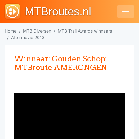
MTBroutes.nl
Home
MTB Diversen
MTB Trail Awards winnaars
Aftermovie 2018
Winnaar: Gouden Schop:
MTBroute AMERONGEN