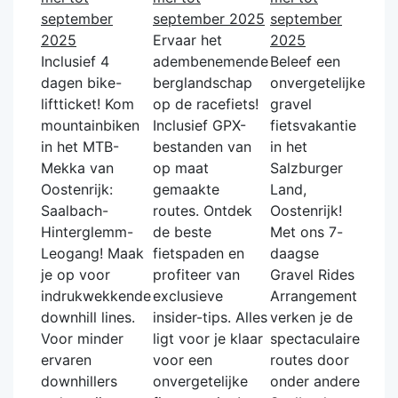
september
september 2025
september
2025
Ervaar het
2025
Inclusief 4
adembenemende
Beleef een
dagen bike-
berglandschap
onvergetelijke
liftticket! Kom
op de racefiets!
gravel
mountainbiken
Inclusief GPX-
fietsvakantie
in het MTB-
bestanden van
in het
Mekka van
op maat
Salzburger
Oostenrijk:
gemaakte
Land,
Saalbach-
routes. Ontdek
Oostenrijk!
Hinterglemm-
de beste
Met ons 7-
Leogang! Maak
fietspaden en
daagse
je op voor
profiteer van
Gravel Rides
indrukwekkende
exclusieve
Arrangement
downhill lines.
insider-tips. Alles
verken je de
Voor minder
ligt voor je klaar
spectaculaire
ervaren
voor een
routes door
downhillers
onvergetelijke
onder andere