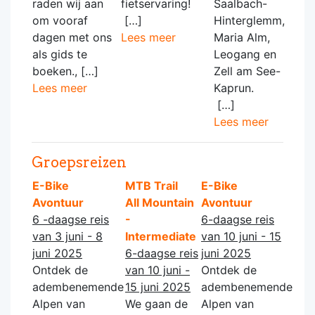
raden wij aan
fietservaring!
Saalbach-
om vooraf
[…]
Hinterglemm,
dagen met ons
Lees meer
Maria Alm,
als gids te
Leogang en
boeken., […]
Zell am See-
Lees meer
Kaprun.
[…]
Lees meer
Groepsreizen
E-Bike
MTB Trail
E-Bike
Avontuur
All Mountain
Avontuur
6 -daagse reis
-
6-daagse reis
van 3 juni - 8
Intermediate
van 10 juni - 15
juni 2025
6-daagse reis
juni 2025
Ontdek de
van 10 juni -
Ontdek de
adembenemende
15 juni 2025
adembenemende
Alpen van
We gaan de
Alpen van