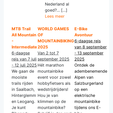
Nederland al
goed?... […]
Lees meer
MTB Trail
WORLD GAMES
E-Bike
All Mountain
OF
Avontuur
-
MOUNTAINBIKING
6-daagse reis
Intermediate
2025
van 8 september
6-daagse
Van 2 tot 7
- 13 september
reis van 7 juli
september 2025
2025
- 12 juli 2025
Hét marathon
Ontdek de
We gaan de
mountainbike
adembenemende
mooiste
event voor zowel
Alpen van
trails rijden
hobbyfietsers als
Salzburgerland
in Saalbach,
wedstrijdrijders!
op een
Hinterglemm
Hou je van
elektrische
en Leogang.
klimmen op de
mountainbike
Je kunt
mountainbike?
tijdens ons E-