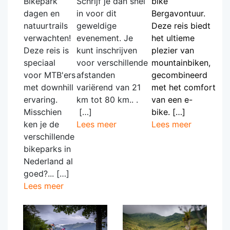
Bikepark
Schrijf je dan snel
bike
dagen en
in voor dit
Bergavontuur.
natuurtrails
geweldige
Deze reis biedt
verwachten!
evenement. Je
het ultieme
Deze reis is
kunt inschrijven
plezier van
speciaal
voor verschillende
mountainbiken,
voor MTB'ers
afstanden
gecombineerd
met downhill
variërend van 21
met het comfort
ervaring.
km tot 80 km.. .
van een e-
Misschien
[…]
bike.
[…]
ken je de
Lees meer
Lees meer
verschillende
bikeparks in
Nederland al
goed?... […]
Lees meer