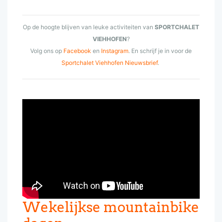
Op de hoogte blijven van leuke activiteiten van
SPORTCHALET
VIEHHOFEN
?
Volg ons op
Facebook
en
Instagram
. En schrijf je in voor de
Sportchalet Viehhofen Nieuwsbrief
.
Wekelijkse mountainbike