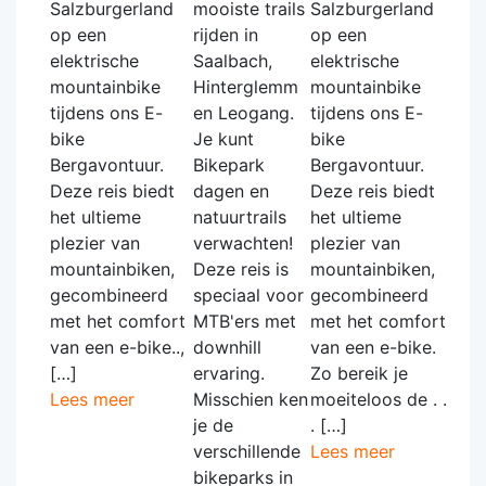
Salzburgerland
mooiste trails
Salzburgerland
op een
rijden in
op een
elektrische
Saalbach,
elektrische
mountainbike
Hinterglemm
mountainbike
tijdens ons E-
en Leogang.
tijdens ons E-
bike
Je kunt
bike
Bergavontuur.
Bikepark
Bergavontuur.
Deze reis biedt
dagen en
Deze reis biedt
het ultieme
natuurtrails
het ultieme
plezier van
verwachten!
plezier van
mountainbiken,
Deze reis is
mountainbiken,
gecombineerd
speciaal voor
gecombineerd
met het comfort
MTB'ers met
met het comfort
van een e-bike..,
downhill
van een e-bike.
[…]
ervaring.
Zo bereik je
Lees meer
Misschien ken
moeiteloos de . .
je de
. […]
verschillende
Lees meer
bikeparks in