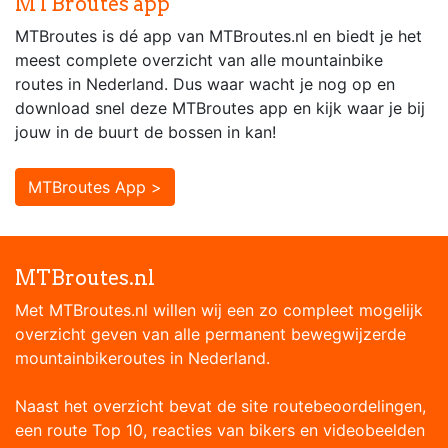
MTBroutes app
MTBroutes is dé app van MTBroutes.nl en biedt je het
meest complete overzicht van alle mountainbike
routes in Nederland. Dus waar wacht je nog op en
download snel deze MTBroutes app en kijk waar je bij
jouw in de buurt de bossen in kan!
MTBroutes App >
MTBroutes.nl
Met MTBroutes.nl willen wij een zo compleet mogelijk
overzicht geven van alle permanent bewegwijzerde
mountainbikeroutes in Nederland.
Naast het overzicht bevat de site routebeoordelingen,
een route Top 10, reacties van bikers en videobeelden