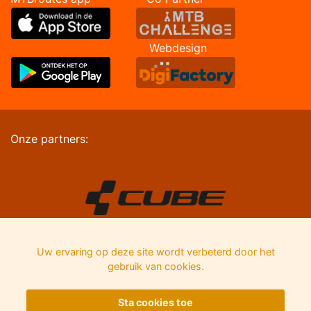
Webdesign
Onze partners:
Uw ervaring op deze site wordt verbeterd door het
gebruik van cookies.
Sta cookies toe