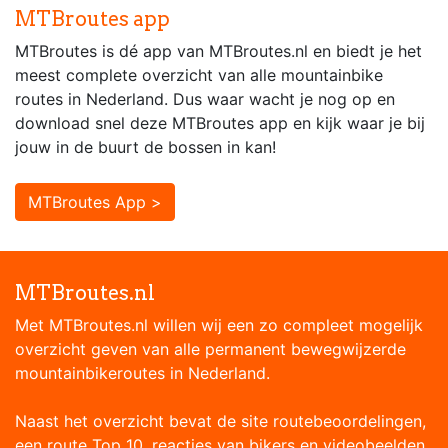
MTBroutes app
MTBroutes is dé app van MTBroutes.nl en biedt je het
meest complete overzicht van alle mountainbike
routes in Nederland. Dus waar wacht je nog op en
download snel deze MTBroutes app en kijk waar je bij
jouw in de buurt de bossen in kan!
MTBroutes App >
MTBroutes.nl
Met MTBroutes.nl willen wij een zo compleet mogelijk
overzicht geven van alle permanent bewegwijzerde
mountainbikeroutes in Nederland.
Naast het overzicht bevat de site routebeoordelingen,
een route Top 10, reacties van bikers en videobeelden