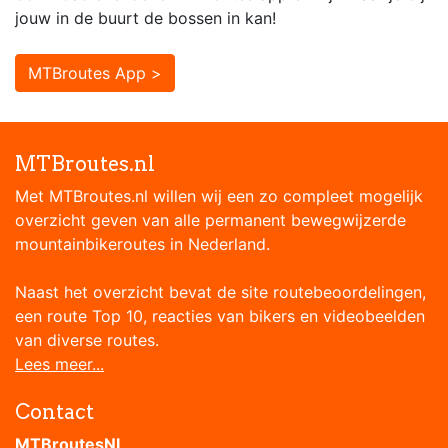
jouw in de buurt de bossen in kan!
MTBroutes App >
MTBroutes.nl
Met MTBroutes.nl willen wij een zo compleet mogelijk
overzicht geven van alle permanent bewegwijzerde
mountainbikeroutes in Nederland.
Naast het overzicht bevat de site routebeoordelingen,
een route Top 10, reacties van bikers en videobeelden
van diverse routes.
Lees meer...
Contact
MTBroutesNL