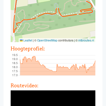
Leaflet
|
©
OpenStreetMap
contributors | ©
mtbroutes.nl
Hoogteprofiel:
Routevideo: