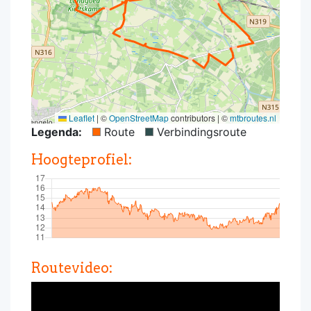
Leaflet
|
©
OpenStreetMap
contributors | ©
mtbroutes.nl
Legenda:
Route
Verbindingsroute
Hoogteprofiel:
Routevideo: