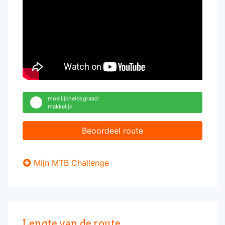
moeilijkheidsgraad:
makkelijk
Beoordeel route
Mijn MTB Challenge
Lengte van de route