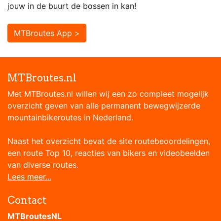
jouw in de buurt de bossen in kan!
MTBroutes App >
MTBroutes.nl
Met MTBroutes.nl willen wij een zo compleet mogelijk
overzicht geven van alle permanent bewegwijzerde
mountainbikeroutes in Nederland.
Naast het overzicht bevat de site routebeoordelingen,
een route Top 10, reacties van bikers en videobeelden
van diverse routes.
Lees meer...
Contact
MTBroutesNL