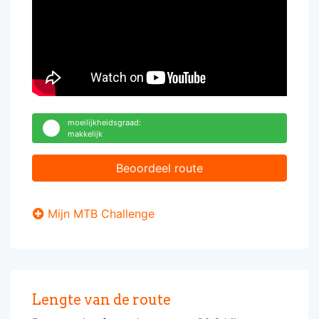
moeilijkheidsgraad:
makkelijk
Beoordeel route
Mijn MTB Challenge
Lengte van de route