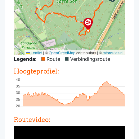
Leaflet
|
©
OpenStreetMap
contributors | ©
mtbroutes.nl
Legenda:
Route
Verbindingsroute
Hoogteprofiel:
Routevideo: