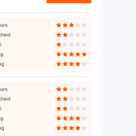
ours
kheid
l
ng
ng
ours
kheid
l
ng
ng