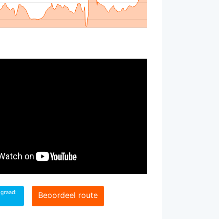
sgraad:
Beoordeel route