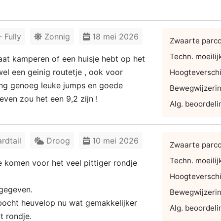
 Fully
Zonnig
18 mei 2026
Zwaarte parc
Techn. moeilij
 gaat kamperen of een huisje hebt op het
wel een geinig routetje , ook voor
Hoogteverschi
lang genoeg leuke jumps en goede
Bewegwijzeri
even zou het een 9,2 zijn !
Alg. beoordeli
rdtail
Droog
10 mei 2026
Zwaarte parc
Techn. moeilij
e komen voor het veel pittiger rondje
Hoogteverschi
ngegeven.
Bewegwijzeri
bocht heuvelop nu wat gemakkelijker
Alg. beoordeli
t rondje.