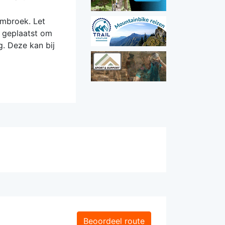
ombroek. Let
s geplaatst om
g. Deze kan bij
Beoordeel route