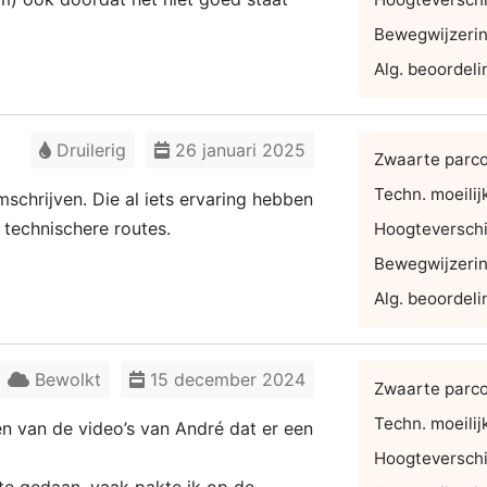
Bewegwijzeri
Alg. beoordeli
Druilerig
26 januari 2025
Zwaarte parc
Techn. moeilij
mschrijven. Die al iets ervaring hebben
 technischere routes.
Hoogteverschi
Bewegwijzeri
Alg. beoordeli
Bewolkt
15 december 2024
Zwaarte parc
Techn. moeilij
en van de video’s van André dat er een
Hoogteverschi