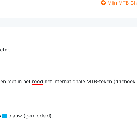
Mijn MTB Ch
eter.
len met in het
rood
het internationale MTB-teken (driehoek
is
blauw
(gemiddeld).