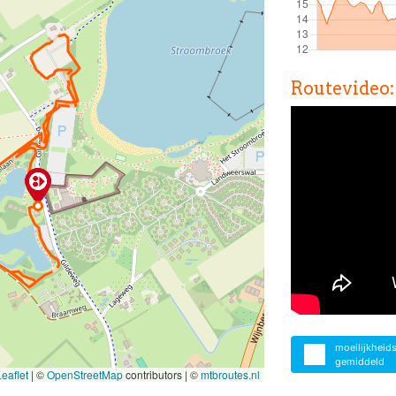
Routevideo:
moeilijkheid
gemiddeld
eaflet
|
©
OpenStreetMap
contributors | ©
mtbroutes.nl