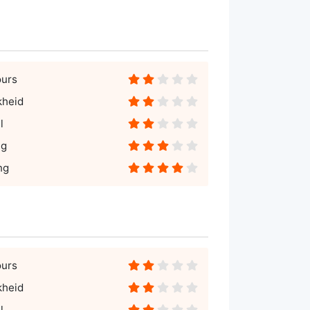
ours
kheid
l
ng
ng
ours
kheid
l