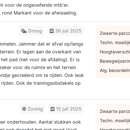
punt voor de ongeoefende mtb'er.
 rond Markant voor de afwisseling.
Droog
30 juli 2025
Zwaarte parc
Techn. moeilij
ommelen. Jammer dat er afval op/langs
terrein. Er lagen aan de overkant van
Hoogteverschi
et pad (net voor de afdaling). Er is
Bewegwijzeri
eker voor de ruimte en het terrein
Alg. beoordeli
rondje gecreëerd om te rijden. Ook leuk
 rijden. Ook de trainingsobstakels op
Zonnig
15 juli 2025
Zwaarte parc
Techn. moeilij
uper onderhouden. Aantal stukken ook
klim) ook doordat het niet goed staat
Hoogteverschi