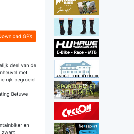
Download GPX
lijk deel van de
enheuvel met
e rijk begroeid
hting Betuwe
tainbiker en
e zwart