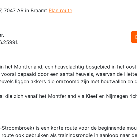
7, 7047 AR in Braamt
Plan route
r.
6.25991.
in het Montferland, een heuvelachtig bosgebied in het ooste
t vooral bepaald door een aantal heuvels, waarvan de Hett
uvels liggen akkers die omzoomd zijn met houtwallen en di
l die zich vanaf het Montferland via Kleef en Nijmegen ric
Stroombroek) is een korte route voor de beginnende moun
 route ook gebruiken als trainingsrondje in aanloop naar d