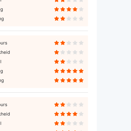
ng
ng
ours
kheid
l
ng
ng
ours
kheid
l