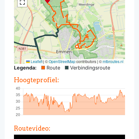
Leaflet
|
©
OpenStreetMap
contributors | ©
mtbroutes.nl
Legenda:
Route
Verbindingsroute
Hoogteprofiel:
Routevideo: