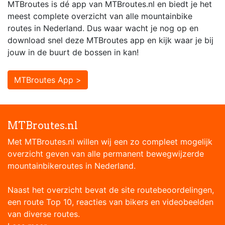
MTBroutes is dé app van MTBroutes.nl en biedt je het
meest complete overzicht van alle mountainbike
routes in Nederland. Dus waar wacht je nog op en
download snel deze MTBroutes app en kijk waar je bij
jouw in de buurt de bossen in kan!
MTBroutes App >
MTBroutes.nl
Met MTBroutes.nl willen wij een zo compleet mogelijk
overzicht geven van alle permanent bewegwijzerde
mountainbikeroutes in Nederland.
Naast het overzicht bevat de site routebeoordelingen,
een route Top 10, reacties van bikers en videobeelden
van diverse routes.