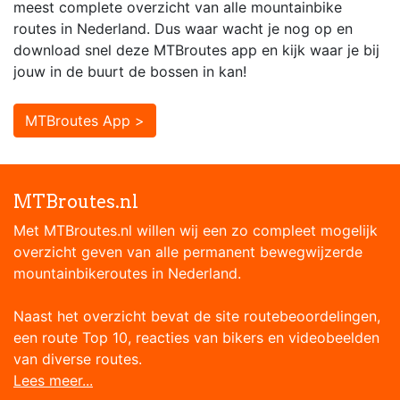
meest complete overzicht van alle mountainbike
routes in Nederland. Dus waar wacht je nog op en
download snel deze MTBroutes app en kijk waar je bij
jouw in de buurt de bossen in kan!
MTBroutes App >
MTBroutes.nl
Met MTBroutes.nl willen wij een zo compleet mogelijk
overzicht geven van alle permanent bewegwijzerde
mountainbikeroutes in Nederland.
Naast het overzicht bevat de site routebeoordelingen,
een route Top 10, reacties van bikers en videobeelden
van diverse routes.
Lees meer...