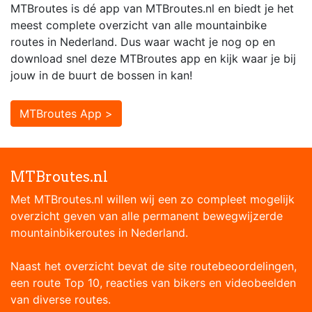
MTBroutes is dé app van MTBroutes.nl en biedt je het
meest complete overzicht van alle mountainbike
routes in Nederland. Dus waar wacht je nog op en
download snel deze MTBroutes app en kijk waar je bij
jouw in de buurt de bossen in kan!
MTBroutes App >
MTBroutes.nl
Met MTBroutes.nl willen wij een zo compleet mogelijk
overzicht geven van alle permanent bewegwijzerde
mountainbikeroutes in Nederland.
Naast het overzicht bevat de site routebeoordelingen,
een route Top 10, reacties van bikers en videobeelden
van diverse routes.