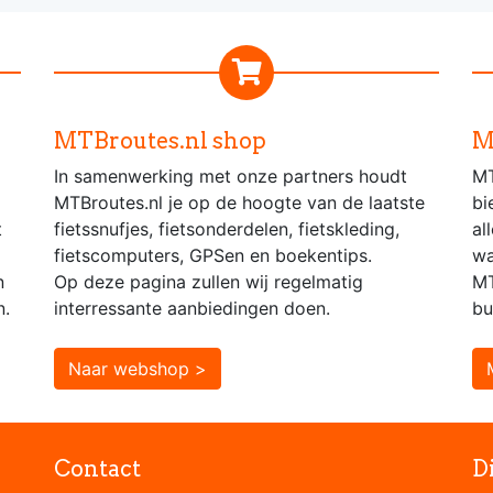
MTBroutes.nl shop
M
In samenwerking met onze partners houdt
MT
MTBroutes.nl je op de hoogte van de laatste
bi
t
fietssnufjes, fietsonderdelen, fietskleding,
al
fietscomputers, GPSen en boekentips.
wa
n
Op deze pagina zullen wij regelmatig
MT
n.
interressante aanbiedingen doen.
bu
Naar webshop >
Contact
D