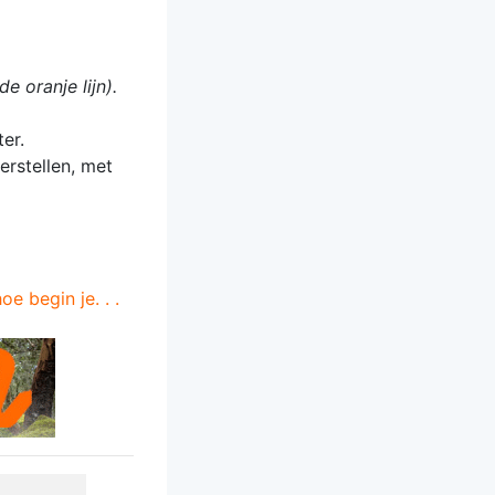
e oranje lijn).
er.
erstellen, met
e begin je. . .