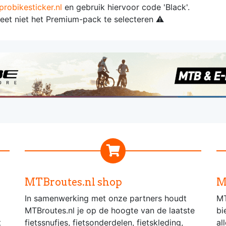
robikesticker.nl
en gebruik hiervoor code 'Black'.
eet niet het Premium-pack te selecteren ⚠️
MTBroutes.nl shop
M
In samenwerking met onze partners houdt
MT
MTBroutes.nl je op de hoogte van de laatste
bi
t
fietssnufjes, fietsonderdelen, fietskleding,
al