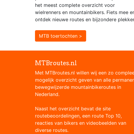
het meest complete overzicht voor
wielrenners en mountainbikers. Fiets mee e
ontdek nieuwe routes en bijzondere plekke
MTB toertochten >
MTBroutes.nl
Met MTBroutes.nl willen wij een zo comple
mogelijk overzicht geven van alle permane
bewegwijzerde mountainbikeroutes in
Nederland.
Naast het overzicht bevat de site
routebeoordelingen, een route Top 10,
reacties van bikers en videobeelden van
diverse routes.