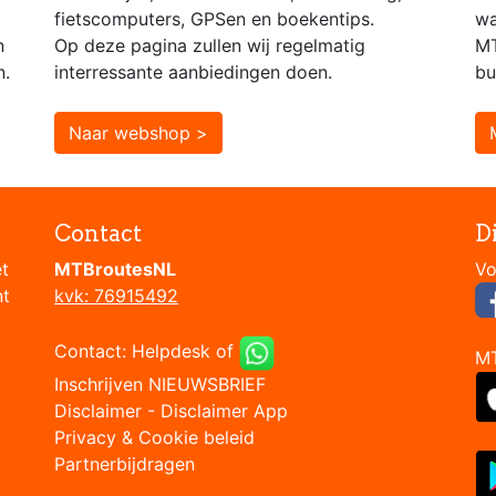
fietscomputers, GPSen en boekentips.
wa
n
Op deze pagina zullen wij regelmatig
MT
n.
interressante aanbiedingen doen.
bu
Naar webshop >
Contact
D
et
MTBroutesNL
nt
kvk: 76915492
Contact:
Helpdesk
of
M
Inschrijven NIEUWSBRIEF
Disclaimer
-
Disclaimer App
Privacy & Cookie beleid
Partnerbijdragen