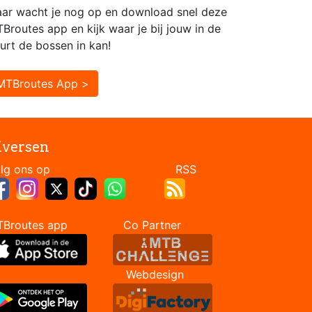
ar wacht je nog op en download snel deze
Broutes app en kijk waar je bij jouw in de
urt de bossen in kan!
MTBroutes App >
iversen
Volg ons op RSS
TBroutes app Co Partner
Webdesign