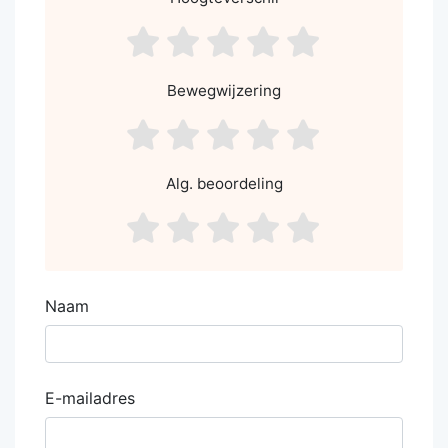
asdf1
asdf2
asdf3
asdf4
asdf5
Bewegwijzering
asdf1
asdf2
asdf3
asdf4
asdf5
Alg. beoordeling
asdf1
asdf2
asdf3
asdf4
asdf5
Naam
E-mailadres