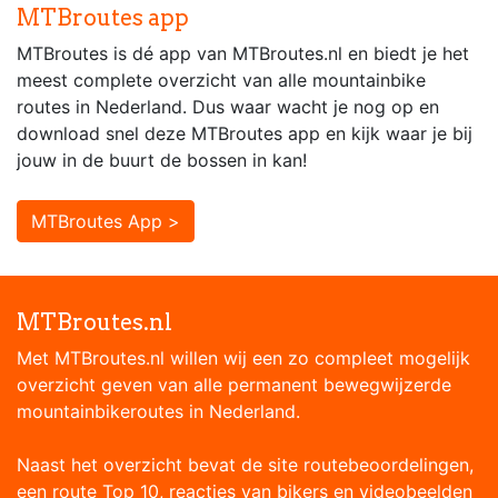
MTBroutes app
MTBroutes is dé app van MTBroutes.nl en biedt je het
meest complete overzicht van alle mountainbike
routes in Nederland. Dus waar wacht je nog op en
download snel deze MTBroutes app en kijk waar je bij
jouw in de buurt de bossen in kan!
MTBroutes App >
MTBroutes.nl
Met MTBroutes.nl willen wij een zo compleet mogelijk
overzicht geven van alle permanent bewegwijzerde
mountainbikeroutes in Nederland.
Naast het overzicht bevat de site routebeoordelingen,
een route Top 10, reacties van bikers en videobeelden