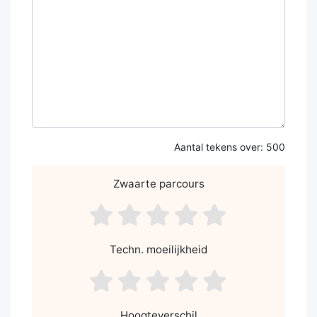
Aantal tekens over:
500
Zwaarte parcours
asdf1
asdf2
asdf3
asdf4
asdf5
Techn. moeilijkheid
asdf1
asdf2
asdf3
asdf4
asdf5
Hoogteverschil