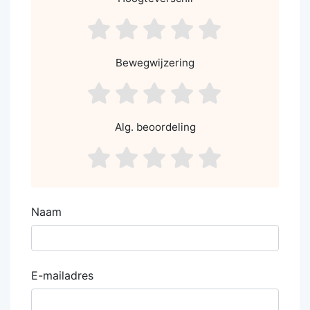
asdf1
asdf2
asdf3
asdf4
asdf5
Bewegwijzering
asdf1
asdf2
asdf3
asdf4
asdf5
Alg. beoordeling
asdf1
asdf2
asdf3
asdf4
asdf5
Naam
E-mailadres