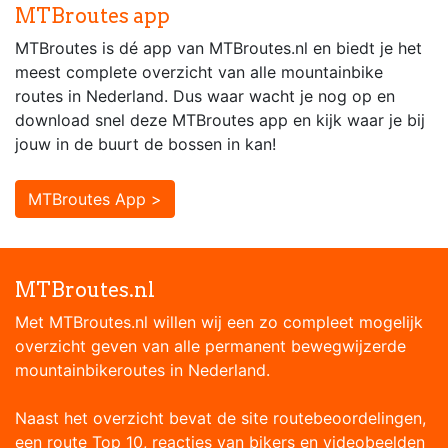
MTBroutes app
MTBroutes is dé app van MTBroutes.nl en biedt je het
meest complete overzicht van alle mountainbike
routes in Nederland. Dus waar wacht je nog op en
download snel deze MTBroutes app en kijk waar je bij
jouw in de buurt de bossen in kan!
MTBroutes App >
MTBroutes.nl
Met MTBroutes.nl willen wij een zo compleet mogelijk
overzicht geven van alle permanent bewegwijzerde
mountainbikeroutes in Nederland.
Naast het overzicht bevat de site routebeoordelingen,
een route Top 10, reacties van bikers en videobeelden