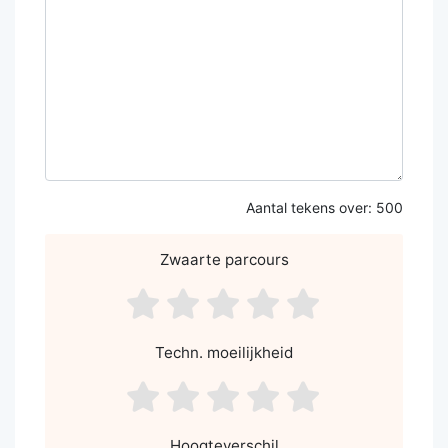
Aantal tekens over:
500
Zwaarte parcours
asdf1
asdf2
asdf3
asdf4
asdf5
Techn. moeilijkheid
asdf1
asdf2
asdf3
asdf4
asdf5
Hoogteverschil