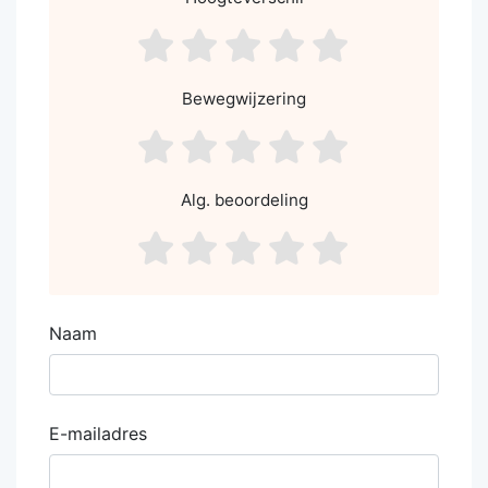
asdf1
asdf2
asdf3
asdf4
asdf5
Bewegwijzering
asdf1
asdf2
asdf3
asdf4
asdf5
Alg. beoordeling
asdf1
asdf2
asdf3
asdf4
asdf5
Naam
E-mailadres