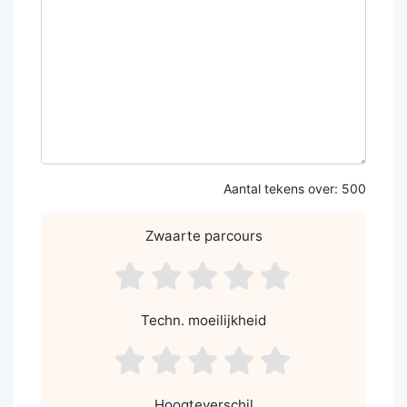
Aantal tekens over:
500
Zwaarte parcours
asdf1
asdf2
asdf3
asdf4
asdf5
Techn. moeilijkheid
asdf1
asdf2
asdf3
asdf4
asdf5
Hoogteverschil