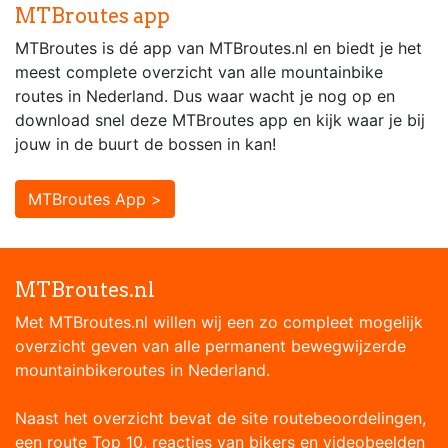
MTBroutes app
MTBroutes is dé app van MTBroutes.nl en biedt je het
meest complete overzicht van alle mountainbike
routes in Nederland. Dus waar wacht je nog op en
download snel deze MTBroutes app en kijk waar je bij
jouw in de buurt de bossen in kan!
MTBroutes App >
MTBroutes.nl
Met MTBroutes.nl willen wij een zo compleet mogelijk
overzicht geven van alle permanent bewegwijzerde
mountainbikeroutes in Nederland.
Naast het overzicht bevat de site routebeoordelingen,
een route Top 10, reacties van bikers en videobeelden