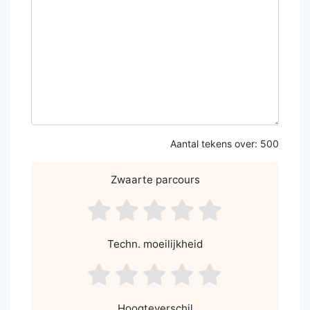
Aantal tekens over:
500
Zwaarte parcours
asdf1
asdf2
asdf3
asdf4
asdf5
Techn. moeilijkheid
asdf1
asdf2
asdf3
asdf4
asdf5
Hoogteverschil