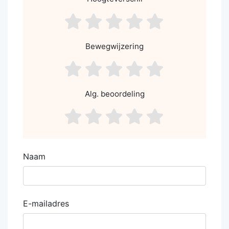
asdf1
asdf2
asdf3
asdf4
asdf5
Bewegwijzering
asdf1
asdf2
asdf3
asdf4
asdf5
Alg. beoordeling
asdf1
asdf2
asdf3
asdf4
asdf5
Naam
E-mailadres