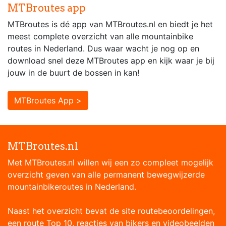
MTBroutes app
MTBroutes is dé app van MTBroutes.nl en biedt je het
meest complete overzicht van alle mountainbike
routes in Nederland. Dus waar wacht je nog op en
download snel deze MTBroutes app en kijk waar je bij
jouw in de buurt de bossen in kan!
MTBroutes App >
MTBroutes.nl
Met MTBroutes.nl willen wij een zo compleet mogelijk
overzicht geven van alle permanent bewegwijzerde
mountainbikeroutes in Nederland.
Naast het overzicht bevat de site routebeoordelingen,
een route Top 10, reacties van bikers en videobeelden