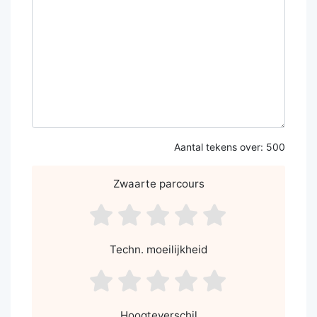
Aantal tekens over:
500
Zwaarte parcours
asdf1
asdf2
asdf3
asdf4
asdf5
Techn. moeilijkheid
asdf1
asdf2
asdf3
asdf4
asdf5
Hoogteverschil