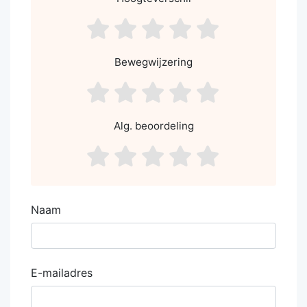
asdf1
asdf2
asdf3
asdf4
asdf5
Bewegwijzering
asdf1
asdf2
asdf3
asdf4
asdf5
Alg. beoordeling
asdf1
asdf2
asdf3
asdf4
asdf5
Naam
E-mailadres