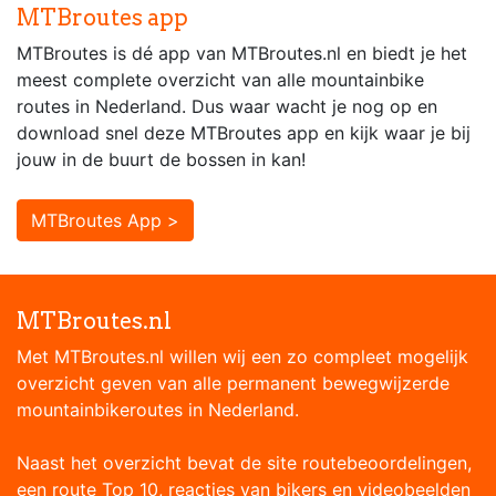
MTBroutes app
MTBroutes is dé app van MTBroutes.nl en biedt je het
meest complete overzicht van alle mountainbike
routes in Nederland. Dus waar wacht je nog op en
download snel deze MTBroutes app en kijk waar je bij
jouw in de buurt de bossen in kan!
MTBroutes App >
MTBroutes.nl
Met MTBroutes.nl willen wij een zo compleet mogelijk
overzicht geven van alle permanent bewegwijzerde
mountainbikeroutes in Nederland.
Naast het overzicht bevat de site routebeoordelingen,
een route Top 10, reacties van bikers en videobeelden