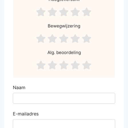
asdf1
asdf2
asdf3
asdf4
asdf5
Bewegwijzering
asdf1
asdf2
asdf3
asdf4
asdf5
Alg. beoordeling
asdf1
asdf2
asdf3
asdf4
asdf5
Naam
E-mailadres