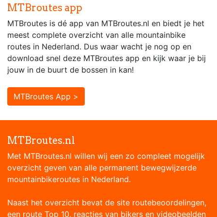
MTBroutes app
MTBroutes is dé app van MTBroutes.nl en biedt je het
meest complete overzicht van alle mountainbike
routes in Nederland. Dus waar wacht je nog op en
download snel deze MTBroutes app en kijk waar je bij
jouw in de buurt de bossen in kan!
MTBroutes App >
MTBroutes.nl
Met MTBroutes.nl willen wij een zo compleet mogelijk
overzicht geven van alle permanent bewegwijzerde
mountainbikeroutes in Nederland.
Naast het overzicht bevat de site routebeoordelingen,
een route Top 10, reacties van bikers en videobeelden