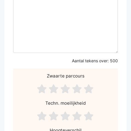
Aantal tekens over:
500
Zwaarte parcours
asdf1
asdf2
asdf3
asdf4
asdf5
Techn. moeilijkheid
asdf1
asdf2
asdf3
asdf4
asdf5
Hoogteverschil