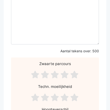
Aantal tekens over:
500
Zwaarte parcours
asdf1
asdf2
asdf3
asdf4
asdf5
Techn. moeilijkheid
asdf1
asdf2
asdf3
asdf4
asdf5
Hoogteverschil