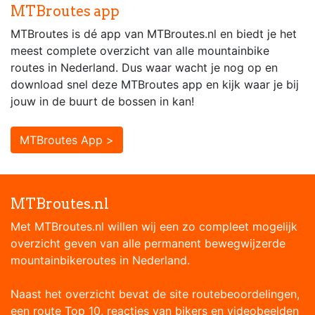
MTBroutes app
MTBroutes is dé app van MTBroutes.nl en biedt je het
meest complete overzicht van alle mountainbike
routes in Nederland. Dus waar wacht je nog op en
download snel deze MTBroutes app en kijk waar je bij
jouw in de buurt de bossen in kan!
MTBroutes App >
MTBroutes.nl
Met MTBroutes.nl willen wij een zo compleet mogelijk
overzicht geven van alle permanent bewegwijzerde
mountainbikeroutes in Nederland.
Naast het overzicht bevat de site routebeoordelingen,
een route Top 10, reacties van bikers en videobeelden