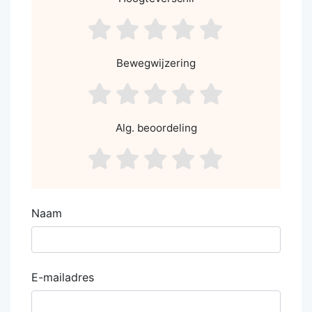
asdf1
asdf2
asdf3
asdf4
asdf5
Bewegwijzering
asdf1
asdf2
asdf3
asdf4
asdf5
Alg. beoordeling
asdf1
asdf2
asdf3
asdf4
asdf5
Naam
E-mailadres