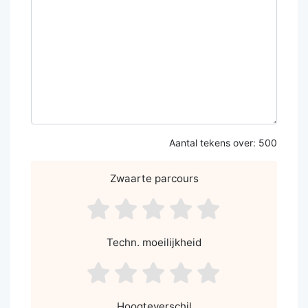
Aantal tekens over:
500
Zwaarte parcours
asdf1
asdf2
asdf3
asdf4
asdf5
Techn. moeilijkheid
asdf1
asdf2
asdf3
asdf4
asdf5
Hoogteverschil