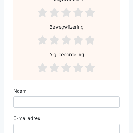
asdf1
asdf2
asdf3
asdf4
asdf5
Bewegwijzering
asdf1
asdf2
asdf3
asdf4
asdf5
Alg. beoordeling
asdf1
asdf2
asdf3
asdf4
asdf5
Naam
E-mailadres