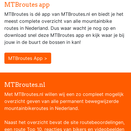
MTBroutes app
MTBroutes is dé app van MTBroutes.nl en biedt je het
meest complete overzicht van alle mountainbike
routes in Nederland. Dus waar wacht je nog op en
download snel deze MTBroutes app en kijk waar je bij
jouw in de buurt de bossen in kan!
MTBroutes App >
MTBroutes.nl
Met MTBroutes.nl willen wij een zo compleet mogelijk
overzicht geven van alle permanent bewegwijzerde
mountainbikeroutes in Nederland.
Naast het overzicht bevat de site routebeoordelingen,
een route Top 10, reacties van bikers en videobeelden