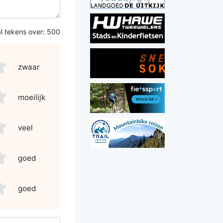
l tekens over:
500
3
sdf4
asdf5
zwaar
3
sdf4
asdf5
moeilijk
3
sdf4
asdf5
veel
3
sdf4
asdf5
goed
3
sdf4
asdf5
goed