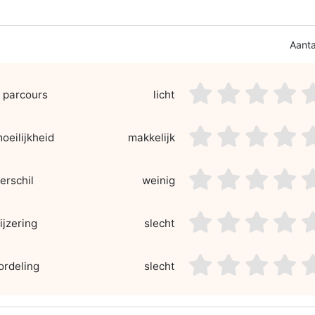
Aanta
asdf1
asdf2
asdf
a
 parcours
licht
asdf1
asdf2
asdf
a
oeilijkheid
makkelijk
asdf1
asdf2
asdf
a
erschil
weinig
asdf1
asdf2
asdf
a
jzering
slecht
asdf1
asdf2
asdf
a
ordeling
slecht