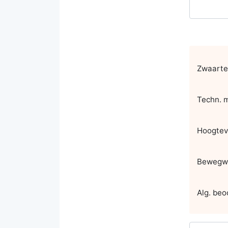
Zwaarte
Techn. m
Hoogtev
Bewegwi
Alg. beo