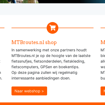
MTBroutes.nl shop
M
In samenwerking met onze partners houdt
MT
MTBroutes.nl je op de hoogte van de laatste
bi
t
fietssnufjes, fietsonderdelen, fietskleding,
al
fietscomputers, GPSen en boekentips.
wa
n
Op deze pagina zullen wij regelmatig
MT
n.
interressante aanbiedingen doen.
bu
Naar webshop >