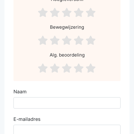
asdf1
asdf2
asdf3
asdf4
asdf5
Bewegwijzering
asdf1
asdf2
asdf3
asdf4
asdf5
Alg. beoordeling
asdf1
asdf2
asdf3
asdf4
asdf5
Naam
E-mailadres