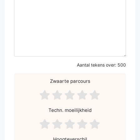
Aantal tekens over:
500
Zwaarte parcours
asdf1
asdf2
asdf3
asdf4
asdf5
Techn. moeilijkheid
asdf1
asdf2
asdf3
asdf4
asdf5
Hoogteverschil