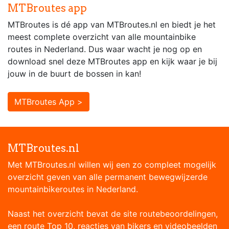
MTBroutes app
MTBroutes is dé app van MTBroutes.nl en biedt je het
meest complete overzicht van alle mountainbike
routes in Nederland. Dus waar wacht je nog op en
download snel deze MTBroutes app en kijk waar je bij
jouw in de buurt de bossen in kan!
MTBroutes App >
MTBroutes.nl
Met MTBroutes.nl willen wij een zo compleet mogelijk
overzicht geven van alle permanent bewegwijzerde
mountainbikeroutes in Nederland.
Naast het overzicht bevat de site routebeoordelingen,
een route Top 10, reacties van bikers en videobeelden