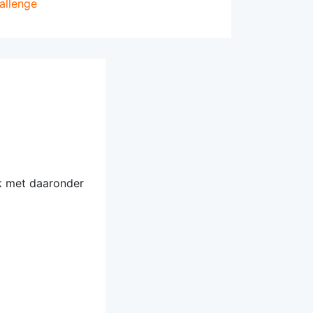
allenge
k met daaronder