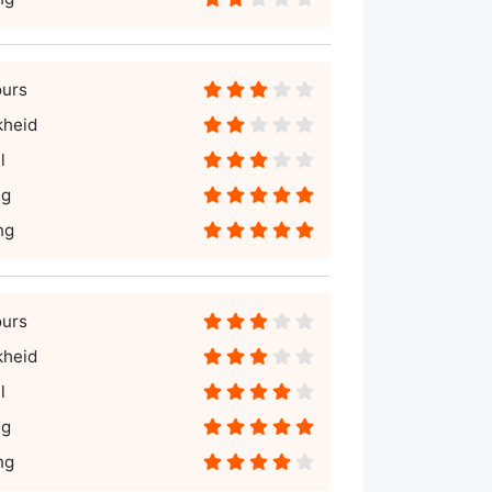
ours
kheid
l
ng
ng
ours
kheid
l
ng
ng