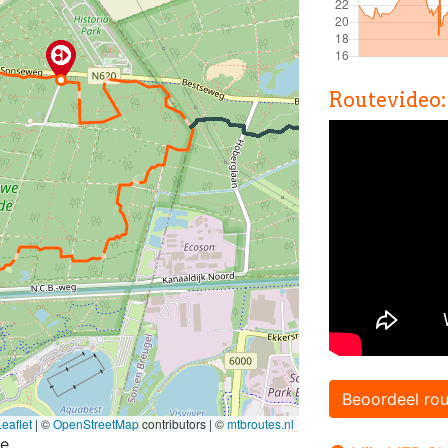
Routevideo:
Beoordeel rou
eaflet
|
©
OpenStreetMap
contributors | ©
mtbroutes.nl
te