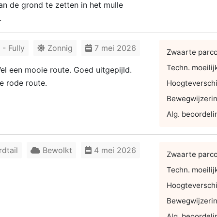
n de grond te zetten in het mulle
.
- Fully
Zonnig
7 mei 2026
Zwaarte parc
Techn. moeilij
Wel een mooie route. Goed uitgepijld.
e rode route.
Hoogteverschi
Bewegwijzeri
Alg. beoordeli
dtail
Bewolkt
4 mei 2026
Zwaarte parc
Techn. moeilij
Hoogteverschi
Bewegwijzeri
Alg. beoordeli