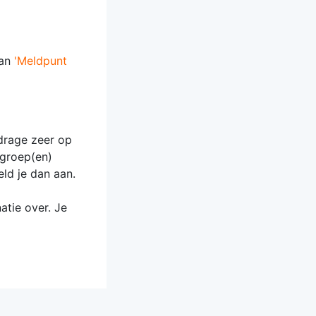
aan
'Meldpunt
jdrage zeer op
sgroep(en)
eld je dan aan.
atie over. Je