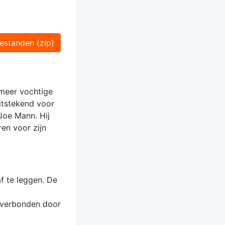
estanden (zip)
 meer vochtige
itstekend voor
Joe Mann. Hij
en voor zijn
f te leggen. De
n verbonden door