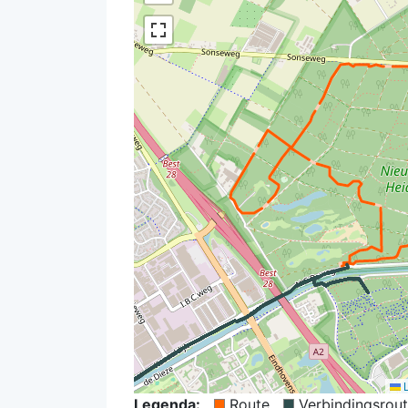
L
Legenda:
Route
Verbindingsrou