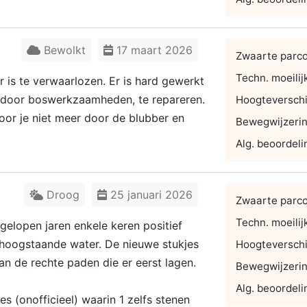
Bewolkt
17 maart 2026
Zwaarte parc
Techn. moeilij
r is te verwaarlozen. Er is hard gewerkt
 door boswerkzaamheden, te repareren.
Hoogteverschi
oor je niet meer door de blubber en
Bewegwijzeri
Alg. beoordeli
Droog
25 januari 2026
Zwaarte parc
Techn. moeilij
gelopen jaren enkele keren positief
 hoogstaande water. De nieuwe stukjes
Hoogteverschi
an de rechte paden die er eerst lagen.
Bewegwijzeri
Alg. beoordeli
s (onofficieel) waarin 1 zelfs stenen