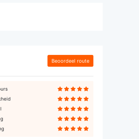
Beoordeel route
ours
kheid
l
ng
ng