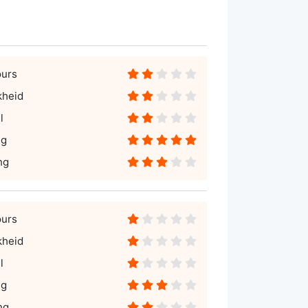
ours
kheid
l
ng
ng
ours
kheid
l
ng
ng