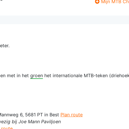
Mijn MTB Ch
eter.
len met in het
groen
het internationale MTB-teken (driehoe
Mannweg 6, 5681 PT in Best
Plan route
ezig bij Joe Mann Paviljoen
 route