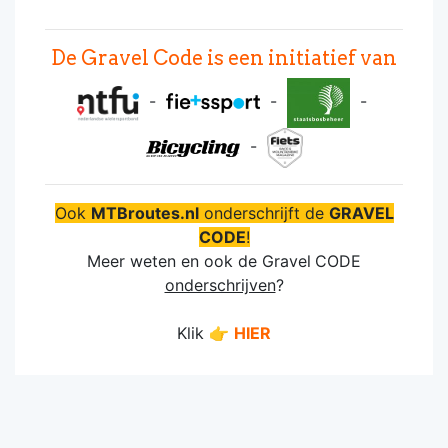
De Gravel Code is een initiatief van
-
-
-
-
Ook
MTBroutes.nl
onderschrijft de
GRAVEL
CODE
!
Meer weten en ook de Gravel
CODE
onderschrijven
?
Klik 👉
HIER