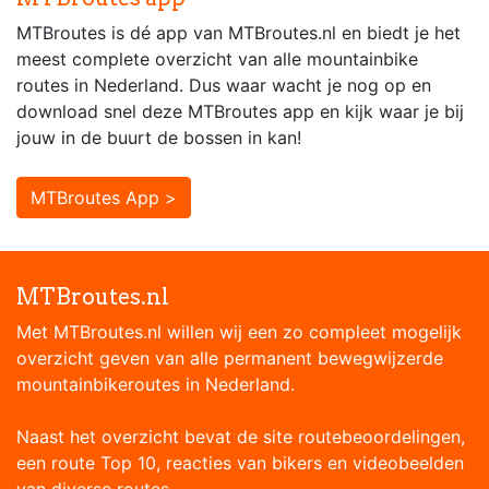
MTBroutes is dé app van MTBroutes.nl en biedt je het
meest complete overzicht van alle mountainbike
routes in Nederland. Dus waar wacht je nog op en
download snel deze MTBroutes app en kijk waar je bij
jouw in de buurt de bossen in kan!
MTBroutes App >
MTBroutes.nl
Met MTBroutes.nl willen wij een zo compleet mogelijk
overzicht geven van alle permanent bewegwijzerde
mountainbikeroutes in Nederland.
Naast het overzicht bevat de site routebeoordelingen,
een route Top 10, reacties van bikers en videobeelden