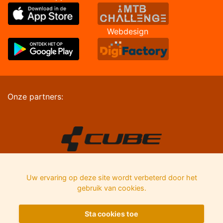
Webdesign
Onze partners:
Uw ervaring op deze site wordt verbeterd door het
gebruik van cookies.
Sta cookies toe