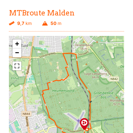
MTBroute Malden
9,7
km
50
m
+
−