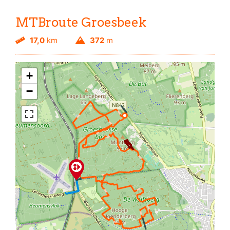
MTBroute Groesbeek
17,0
km
372
m
+
−