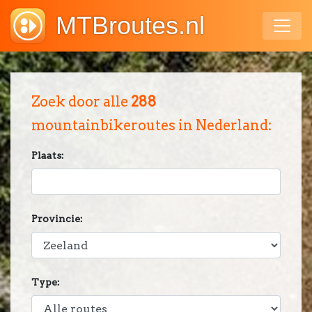
MTBroutes.nl
Zoek door alle
288
mountainbikeroutes in Nederland:
Plaats:
Provincie:
Type: