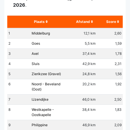
2026
.
Plaats
Afstand
Score
1
Middelburg
12,1 km
2,60
2
Goes
5,5 km
1,59
3
Axel
37,4 km
1,78
4
Sluis
42,9 km
2,31
5
Zierikzee (Gravel)
24,8 km
1,56
6
Noord - Beveland
20,2 km
1,92
(Oost)
7
IJzendijke
46,0 km
2,50
8
Westkapelle -
38,4 km
1,83
Oostkapelle
9
Philippine
46,9 km
2,09