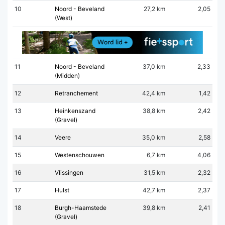
10
Noord - Beveland
27,2 km
2,05
(West)
11
Noord - Beveland
37,0 km
2,33
(Midden)
12
Retranchement
42,4 km
1,42
13
Heinkenszand
38,8 km
2,42
(Gravel)
14
Veere
35,0 km
2,58
15
Westenschouwen
6,7 km
4,06
16
Vlissingen
31,5 km
2,32
17
Hulst
42,7 km
2,37
18
Burgh-Haamstede
39,8 km
2,41
(Gravel)